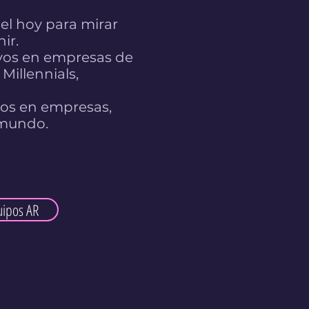
el hoy para mirar
nir.
ivos en empresas de
Millennials,
vos en empresas,
l mundo.
uipos AR