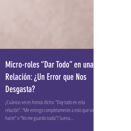
Micro-roles “Dar Todo” en una
Relación: ¿Un Error que Nos
Desgasta?
¿Cuántas veces hemos dicho: “Doy todo en esta
relación”, “Me entrego completamente a esto que voy a
hacer” o “No me guardo nada”? Suena...