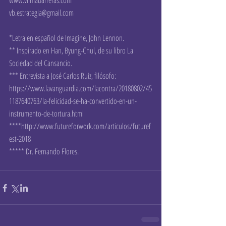
www.vilmabarreras.com
vb.estrategia@gmail.com
*Letra en español de Imagine, John Lennon.
** Inspirado en Han, Byung-Chul, de su libro La 
Sociedad del Cansancio.
*** Entrevista a José Carlos Ruiz, filósofo: 
https://www.lavanguardia.com/lacontra/20180802/45
1187640763/la-felicidad-se-ha-convertido-en-un-
instrumento-de-tortura.html
****http://www.futureforwork.com/articulos/futuref
est-2018
***** Dr. Fernando Flores.