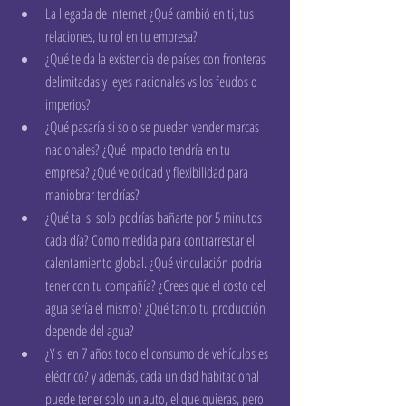
La llegada de internet ¿Qué cambió en ti, tus 
relaciones, tu rol en tu empresa?  
¿Qué te da la existencia de países con fronteras 
delimitadas y leyes nacionales vs los feudos o 
imperios?  
¿Qué pasaría si solo se pueden vender marcas 
nacionales? ¿Qué impacto tendría en tu 
empresa? ¿Qué velocidad y flexibilidad para 
maniobrar tendrías?  
¿Qué tal si solo podrías bañarte por 5 minutos 
cada día? Como medida para contrarrestar el 
calentamiento global. ¿Qué vinculación podría 
tener con tu compañía? ¿Crees que el costo del 
agua sería el mismo? ¿Qué tanto tu producción 
depende del agua?  
¿Y si en 7 años todo el consumo de vehículos es 
eléctrico? y además, cada unidad habitacional 
puede tener solo un auto, el que quieras, pero 