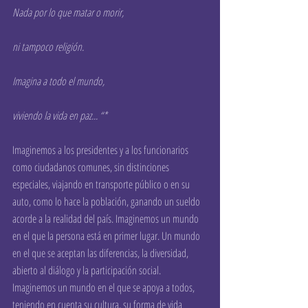
Nada por lo que matar o morir, 
ni tampoco religión. 
Imagina a todo el mundo, 
viviendo la vida en paz... “*
Imaginemos a los presidentes y a los funcionarios 
como ciudadanos comunes, sin distinciones 
especiales, viajando en transporte público o en su 
auto, como lo hace la población, ganando un sueldo 
acorde a la realidad del país. Imaginemos un mundo 
en el que la persona está en primer lugar. Un mundo 
en el que se aceptan las diferencias, la diversidad, 
abierto al diálogo y la participación social. 
Imaginemos un mundo en el que se apoya a todos, 
teniendo en cuenta su cultura, su forma de vida 