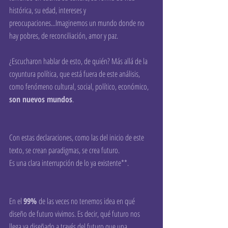
histórica, su edad, intereses y 
preocupaciones...Imaginemos un mundo donde no 
hay pobres, de reconciliación, amor y paz.
¿Escucharon hablar de esto, de quién? Más allá de la 
coyuntura política, que está fuera de este análisis, 
como fenómeno cultural, social, político, económico, 
son nuevos mundos
.
Con estas declaraciones, como las del inicio de este 
texto, se crean paradigmas, se crea futuro. 
Es una clara interrupción de lo ya existente**.
En el 
99% 
de las veces no tenemos idea en qué 
diseño de futuro vivimos. Es decir, qué futuro nos 
llega ya diseñado a través del futuro que una 