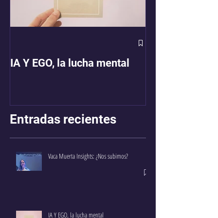
MUJERES CO
MUJERES
IA Y EGO, la lucha mental
Entradas recientes
Vaca Muerta Insights: ¿Nos subimos?
IA Y EGO, la lucha mental