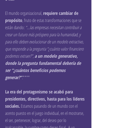
El mundo organizacional, 
requiere cambiar de 
propósito
, fruto de estas transformaciones que se 
están dando: 
“…las empresas necesitan contribuir a 
crear un futuro más próspero para la humanidad, y 
para ello deben evolucionar de un modelo extractivo, 
que responde a la pregunta “¿cuánto valor financiero 
podemos extraer?”, 
a un modelo generativo, 
donde la pregunta fundamental debería de 
ser “¿cuántos beneficios podemos 
generar?”
.
****
La era del protagonismo se acabó para 
presidentes, directivos, hasta para los líderes 
sociales.
 Estamos pasando de un mundo con el 
acento puesto en el juego individual, en el mostrarse, 
el ser, pertenecer, lograr, del deseo por lo 
inalcanzable, la cumbre como deseo final.  A un 