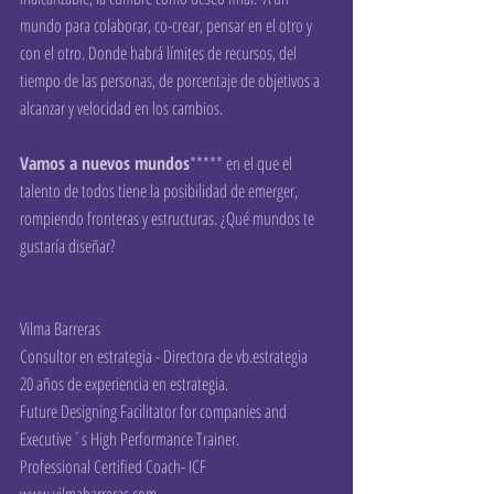
mundo para colaborar, co-crear, pensar en el otro y 
con el otro. Donde habrá límites de recursos, del 
tiempo de las personas, de porcentaje de objetivos a 
alcanzar y velocidad en los cambios.
Vamos a nuevos mundos
***** en el que el 
talento de todos tiene la posibilidad de emerger, 
rompiendo fronteras y estructuras. ¿Qué mundos te 
gustaría diseñar?
Vilma Barreras
Consultor en estrategia - Directora de vb.estrategia  
20 años de experiencia en estrategia.
Future Designing Facilitator for companies and 
Executive´s High Performance Trainer. 
Professional Certified Coach- ICF