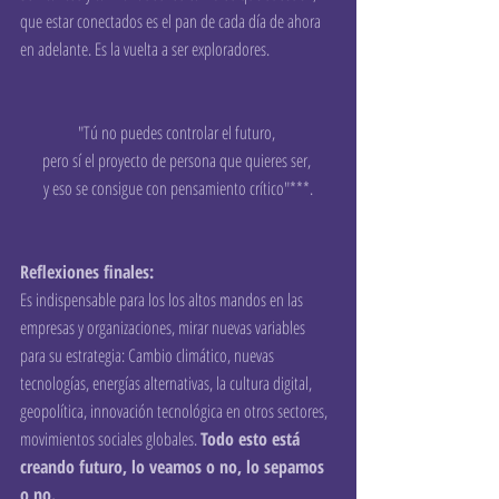
que estar conectados es el pan de cada día de ahora 
en adelante. Es la vuelta a ser exploradores.
"Tú no puedes controlar el futuro, 
pero sí el proyecto de persona que quieres ser, 
y eso se consigue con pensamiento crítico"***.
Reflexiones finales:
Es indispensable para los los altos mandos en las 
empresas y organizaciones, mirar nuevas variables 
para su estrategia: Cambio climático, nuevas 
tecnologías, energías alternativas, la cultura digital, 
geopolítica, innovación tecnológica en otros sectores, 
movimientos sociales globales. 
Todo esto está 
creando futuro, lo veamos o no, lo sepamos 
o no.