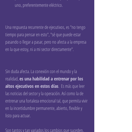
uno, preferentemente eléctrico. 
Una respuesta recurrente de ejecutivos, es "no tengo 
tiempo para pensar en esto", "sé que puede estar 
pasando o llegar a pasar, pero no afecta a la empresa 
en la que estoy, ni a mi sector directamente".  
Sin duda afecta. La conexión con el mundo y la 
realidad, 
es una habilidad a entrenar por los 
altos ejecutivos en estos días
.  Es más que leer 
las noticias del sector y la operación. Así como la de 
entrenar una fortaleza emocional tal, que permita vivir 
en la incertidumbre permanente, abierto, flexible y 
listo para actuar.
Son tantos y tan variados los cambios que suceden, 