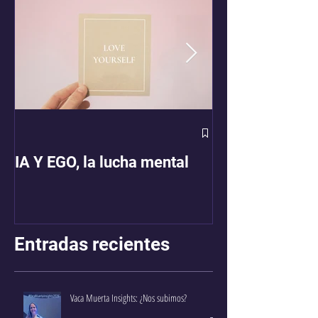
MUJERES CO
MUJERES
IA Y EGO, la lucha mental
Entradas recientes